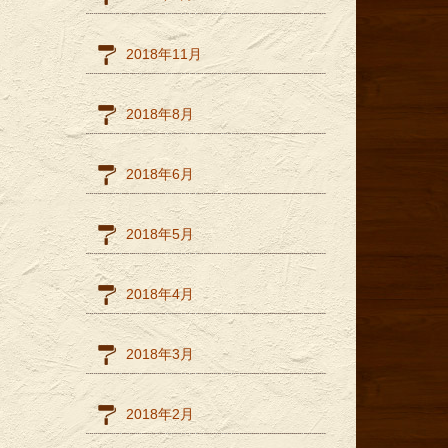
2018年11月
2018年8月
2018年6月
2018年5月
2018年4月
2018年3月
2018年2月